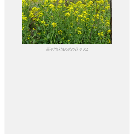
長津川緑地の菜の花 その1