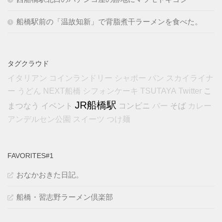
船橋駅前の「温故知新」で背脂煮干ラーメンを食べた。
タグクラウド
イタリアン
コインランドリー
シャポー
パン
スカイライナ
こ
ー
うどん
NEXT船橋
シフォンケーキ
TSUTAYA
Twitter
JR船橋駅
まつなう
イベント
コンビニ
そば
バー
カレー
アンデルセン公園
スイーツ
つけ麺
FAVORITES#1
おなかおきた日記。
船橋・習志野ラーメン倶楽部