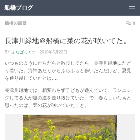
船橋ブログ
コンテンツへスキップ
船橋の風景
0
長津川緑地＠船橋に菜の花が咲いてた。
BY
ふなばっくす
·
2010年3月22日
いつものようにだらだらと散歩してたら、長津川緑地にたど
り着いた。海神あたりからふらふらと歩いたんだけど、夏見
を通り越していたとは…。
長津川緑地では、相変わらず子どもが遊んでいて、ランニン
グしてる人が脇の道を走り抜けていた。で、春らしいなぁと
思ったのは、菜の花が咲いていたこと。