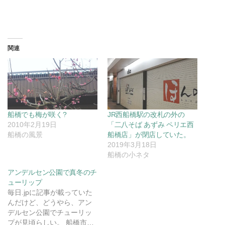
関連
船橋でも梅が咲く?
JR西船橋駅の改札の外の
2010年2月19日
「二八そば あずみ ペリエ西
船橋の風景
船橋店」が閉店していた。
2019年3月18日
船橋の小ネタ
アンデルセン公園で真冬のチ
ューリップ
毎日.jpに記事が載っていた
んだけど、どうやら、アン
デルセン公園でチューリッ
プが見頃らしい。 船橋市…