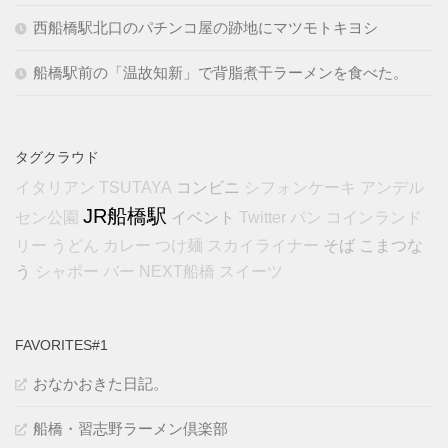
西船橋駅北口のパチンコ屋の跡地にマツモトキヨシ
船橋駅前の「温故知新」で背脂煮干ラーメンを食べた。
タグクラウド
コンビニ
イタリアン
TSUTAYA
シフォンケーキ
アンデル
JR船橋駅
イベント
セン公園
Twitter
パン
コインランド
そば
こまつな
リー
うどん
カレー
つけ麺
スカイライナー
う
シャポー
バー
NEXT船橋
スイーツ
FAVORITES#1
おなかおきた日記。
船橋・習志野ラーメン倶楽部