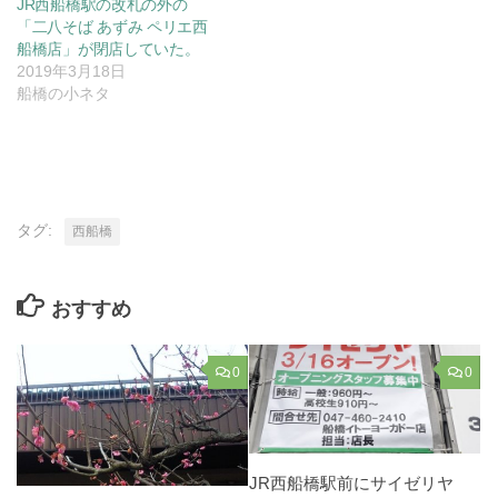
JR西船橋駅の改札の外の
「二八そば あずみ ペリエ西
船橋店」が閉店していた。
2019年3月18日
船橋の小ネタ
タグ:
西船橋
おすすめ
0
0
JR西船橋駅前にサイゼリヤ