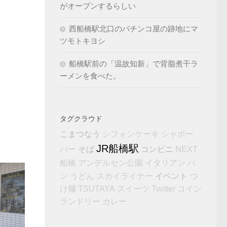
がオープンするらしい
西船橋駅北口のパチンコ屋の跡地にマ
ツモトキヨシ
船橋駅前の「温故知新」で背脂煮干ラ
ーメンを食べた。
タグクラウド
こまつなう
シフォンケーキ
シャポー
JR船橋駅
そば
コンビニ
バー
NEXT
船橋
アンデルセン公園
イタリアン
パ
イベント
ン
うどん
スカイライナー
つ
け麺
TSUTAYA
スイーツ
Twitter
コイン
ランドリー
カレー