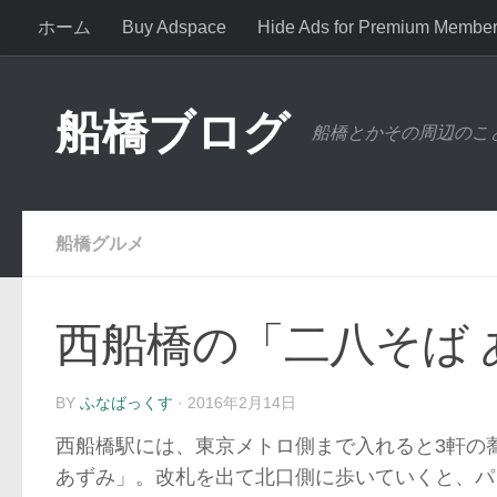
ホーム
Buy Adspace
Hide Ads for Premium Membe
コンテンツへスキップ
船橋ブログ
船橋とかその周辺のこ
船橋グルメ
西船橋の「二八そば
BY
ふなばっくす
·
2016年2月14日
西船橋駅には、東京メトロ側まで入れると3軒の
あずみ」。改札を出て北口側に歩いていくと、パ