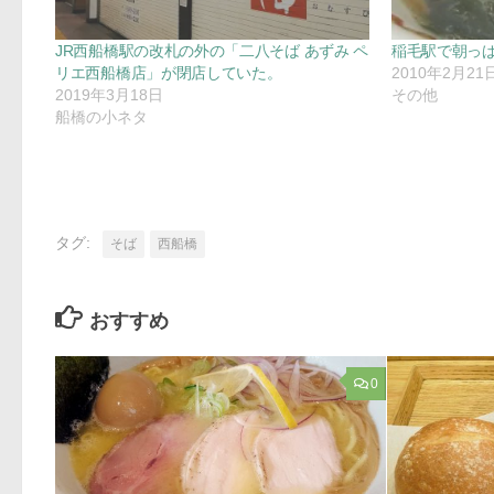
JR西船橋駅の改札の外の「二八そば あずみ ペ
稲毛駅で朝っ
リエ西船橋店」が閉店していた。
2010年2月21
2019年3月18日
その他
船橋の小ネタ
タグ:
そば
西船橋
おすすめ
0