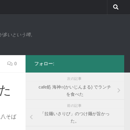
が多いという噂。
0
フォロー:
次の記事
た
cafe処 海神○(かいじんまる) でランチ
を食べた
前の記事
「拉麺いさりび」のつけ麺が旨かっ
二八そば
た。