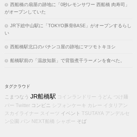
西船橋の扇屋の跡地に「0秒レモンサワー 西船橋 肉寿司」
がオープンしていた
JR下総中山駅に「TOKYO豚骨BASE」がオープンするらし
い
西船橋駅北口のパチンコ屋の跡地にマツモトキヨシ
船橋駅前の「温故知新」で背脂煮干ラーメンを食べた。
タグクラウド
JR船橋駅
こまつなう
コインランドリー
うどん
つけ麺
コンビニ
バー
Twitter
シフォンケーキ
カレー
イタリアン
イベント
スカイライナー
スイーツ
TSUTAYA
アンデルセ
そば
ン公園
パン
NEXT船橋
シャポー