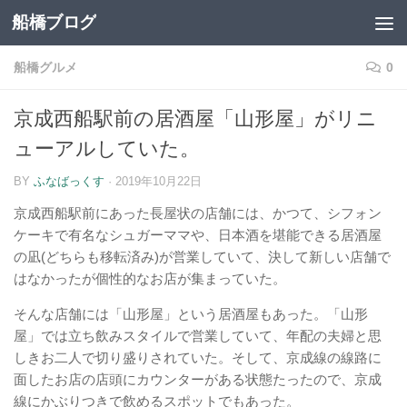
船橋ブログ
コンテンツへスキップ
船橋グルメ
0
京成西船駅前の居酒屋「山形屋」がリニ
ューアルしていた。
BY
ふなばっくす
·
2019年10月22日
京成西船駅前にあった長屋状の店舗には、かつて、シフォン
ケーキで有名なシュガーママや、日本酒を堪能できる居酒屋
の凪(どちらも移転済み)が営業していて、決して新しい店舗で
はなかったが個性的なお店が集まっていた。
そんな店舗には「山形屋」という居酒屋もあった。「山形
屋」では立ち飲みスタイルで営業していて、年配の夫婦と思
しきお二人で切り盛りされていた。そして、京成線の線路に
面したお店の店頭にカウンターがある状態たったので、京成
線にかぶりつきで飲めるスポットでもあった。