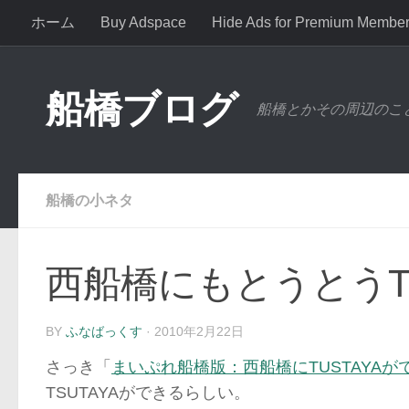
ホーム
Buy Adspace
Hide Ads for Premium Membe
コンテンツへスキップ
船橋ブログ
船橋とかその周辺のこ
船橋の小ネタ
西船橋にもとうとうT
BY
ふなばっくす
·
2010年2月22日
さっき「
まいぷれ船橋版：西船橋にTUSTAYA
TSUTAYAができるらしい。