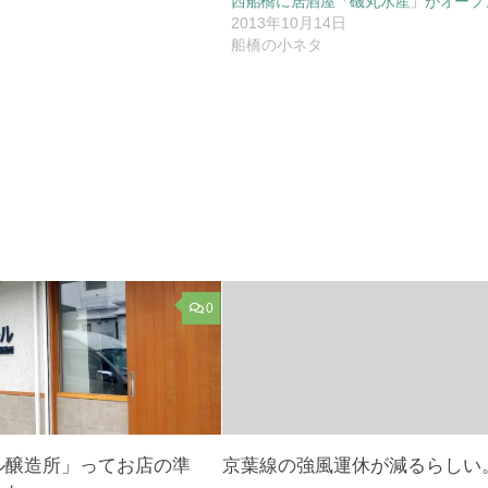
西船橋に居酒屋「磯丸水産」がオープ
2013年10月14日
船橋の小ネタ
0
ル醸造所」ってお店の準
京葉線の強風運休が減るらしい