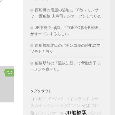
ン
西船橋の扇屋の跡地に「0秒レモンサ
ワー 西船橋 肉寿司」がオープンしていた
JR下総中山駅に「TOKYO豚骨BASE」
がオープンするらしい
西船橋駅北口のパチンコ屋の跡地にマ
ツモトキヨシ
船橋駅前の「温故知新」で背脂煮干ラ
ーメンを食べた。
0
タグクラウド
コンビニ
イベント
コインランドリー
そば
スカイライナー
イタリアン
つけ
。
JR船橋駅
麺
シフォンケーキ
パン
バ