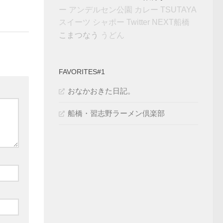
ー
アンデルセン公園
カレー
TSUTAYA
スイーツ
シャポー
Twitter
NEXT船橋
こまつなう
うどん
FAVORITES#1
おなかおきた日記。
船橋・習志野ラーメン倶楽部