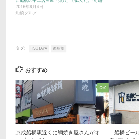
西船橋の中華居酒屋「猿八」で飲んだ。-前編-
2016年9月4日
船橋グルメ
タグ:
TSUTAYA
西船橋
おすすめ
0
京成船橋駅近くに鯛焼き屋さんがオ
「船橋ビー