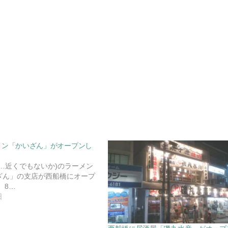
メン「かいざん」がオープンし
…近くでもないか)のラーメン
ざん」の支店が西船橋にオープ
 8…
日