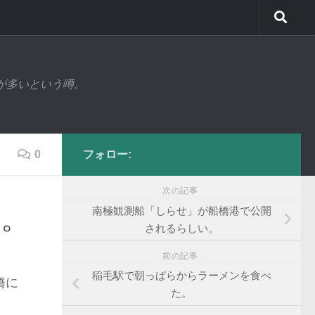
が多いという噂。
0
フォロー:
次の記事
い。
南極観測船「しらせ」が船橋港で公開
されるらしい。
前の記事
稲毛駅で朝っぱらからラーメンを食べ
橋に
た。