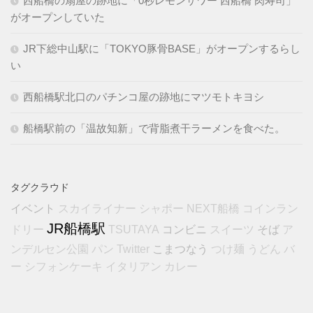
西船橋の扇屋の跡地に「0秒レモンサワー 西船橋 肉寿司」
がオープンしていた
JR下総中山駅に「TOKYO豚骨BASE」がオープンするらし
い
西船橋駅北口のパチンコ屋の跡地にマツモトキヨシ
船橋駅前の「温故知新」で背脂煮干ラーメンを食べた。
タグクラウド
イベント
スカイライナー
シャポー
NEXT船橋
コインラン
JR船橋駅
コンビニ
そば
ドリー
TSUTAYA
スイーツ
ア
こまつなう
ンデルセン公園
パン
Twitter
つけ麺
うどん
バ
ー
シフォンケーキ
イタリアン
カレー