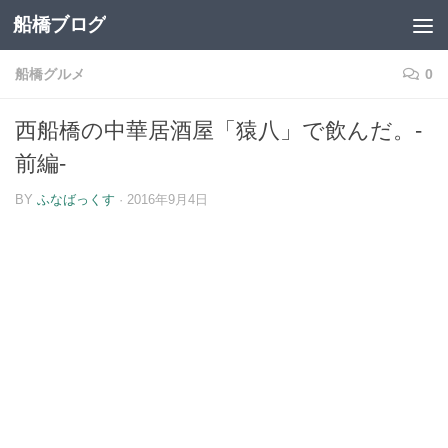
船橋ブログ
コンテンツへスキップ
船橋グルメ
0
西船橋の中華居酒屋「猿八」で飲んだ。-
前編-
BY
ふなばっくす
·
2016年9月4日