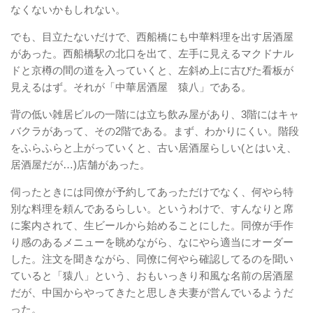
なくないかもしれない。
でも、目立たないだけで、西船橋にも中華料理を出す居酒屋
があった。西船橋駅の北口を出て、左手に見えるマクドナル
ドと京樽の間の道を入っていくと、左斜め上に古びた看板が
見えるはず。それが「中華居酒屋 猿八」である。
背の低い雑居ビルの一階には立ち飲み屋があり、3階にはキャ
バクラがあって、その2階である。まず、わかりにくい。階段
をふらふらと上がっていくと、古い居酒屋らしい(とはいえ、
居酒屋だが…)店舗があった。
伺ったときには同僚が予約してあっただけでなく、何やら特
別な料理を頼んであるらしい。というわけで、すんなりと席
に案内されて、生ビールから始めることにした。同僚が手作
り感のあるメニューを眺めながら、なにやら適当にオーダー
した。注文を聞きながら、同僚に何やら確認してるのを聞い
ていると「猿八」という、おもいっきり和風な名前の居酒屋
だが、中国からやってきたと思しき夫妻が営んでいるようだ
った。