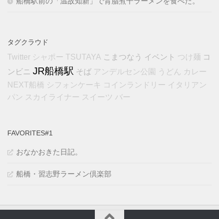
船橋駅前の「温故知新」で背脂煮干ラーメンを食べた。
タグクラウド
こまつなう
イベント
コ
Twitter
シャポー
TSUTAYA
つけ麺
JR船橋駅
ンビニ
そば
アンデルセン公園
うどん
カレー
NEXT船橋
シフォンケーキ
コインランドリー
イタリアン
パン
スカイライナー
スイーツ
バー
FAVORITES#1
おなかおきた日記。
船橋・習志野ラーメン倶楽部