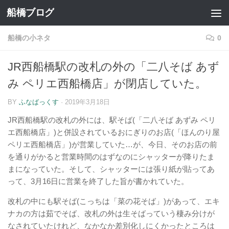
船橋ブログ
コンテンツへスキップ
船橋の小ネタ
0
JR西船橋駅の改札の外の「二八そば あず
み ペリエ西船橋店」が閉店していた。
BY
ふなばっくす
·
2019年3月18日
JR西船橋駅の改札の外には、駅そば(「二八そば あずみ ペリ
エ西船橋店」)と併設されているおにぎりのお店(「ほんのり屋
ペリエ西船橋店」)が営業していた…が、今日、そのお店の前
を通りがかると営業時間のはずなのにシャッターが降りたま
まになっていた。そして、シャッターには張り紙が貼ってあ
って、3月16日に営業を終了した旨が書かれていた。
改札の中にも駅そば(こっちは「菜の花そば」)があって、エキ
ナカの方は茹でそば、改札の外は生そばっていう棲み分けが
なされていたけれど、なかなか差別化しにくかったところは