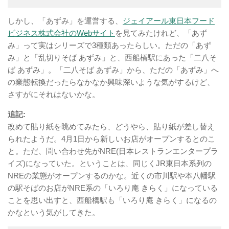
しかし、「あずみ」を運営する、
ジェイアール東日本フード
ビジネス株式会社のWebサイト
を見てみたけれど、「あず
み」って実はシリーズで3種類あったらしい。ただの「あず
み」と「乱切りそば あずみ」と、西船橋駅にあった「二八そ
ば あずみ」。「二八そば あずみ」から、ただの「あずみ」へ
の業態転換だったらなかなか興味深いような気がするけど、
さすがにそれはないかな。
追記:
改めて貼り紙を眺めてみたら、どうやら、貼り紙が差し替え
られたようだ。4月1日から新しいお店がオープンするとのこ
と。ただ、問い合わせ先がNRE(日本レストランエンタープラ
イズ)になっていた。ということは、同じくJR東日本系列の
NREの業態がオープンするのかな。近くの市川駅や本八幡駅
の駅そばのお店がNRE系の「いろり庵 きらく」になっている
ことを思い出すと、西船橋駅も「いろり庵 きらく」になるの
かなという気がしてきた。