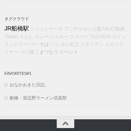
タグクラウド
JR船橋駅
シフォンケーキ
アンデルセン公園
NEXT船橋
Twitter
うどん
カレー
シャポー
スイーツ
TSUTAYA
コイン
そば
コンビニ
ランドリー
バー
パン
イタリアン
スカイラ
こまつなう
イベント
イナー
つけ麺
FAVORITES#1
おなかおきた日記。
船橋・習志野ラーメン倶楽部