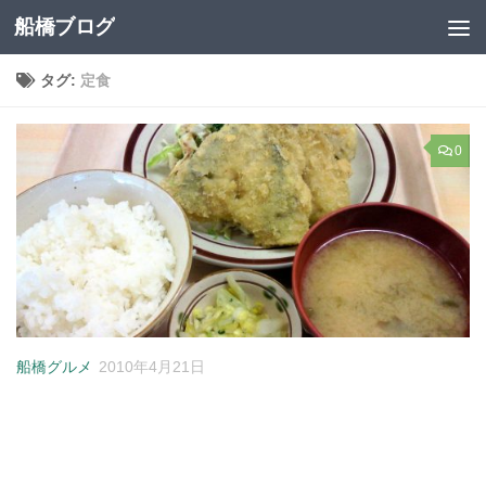
船橋ブログ
コンテンツへスキップ
タグ:
定食
0
船橋グルメ
2010年4月21日