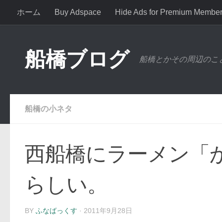
ホーム
Buy Adspace
Hide Ads for Premium Membe
コンテンツへスキップ
船橋ブログ
船橋とかその周辺のこ
船橋の小ネタ
西船橋にラーメン「
らしい。
BY
ふなばっくす
·
2011年9月28日