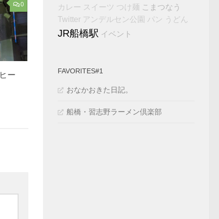
0
こまつなう
カレー
スイーツ
つけ麺
Twitter
アンデルセン公園
パン
うどん
JR船橋駅
イベント
FAVORITES#1
ヒー
おなかおきた日記。
船橋・習志野ラーメン倶楽部