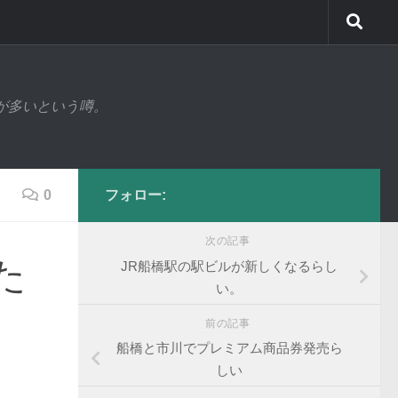
が多いという噂。
0
フォロー:
次の記事
た
JR船橋駅の駅ビルが新しくなるらし
い。
前の記事
船橋と市川でプレミアム商品券発売ら
しい