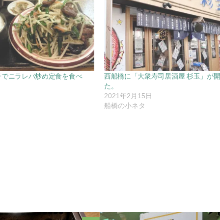
子でニラレバ炒め定食を食べ
西船橋に「大衆寿司居酒屋 杉玉」が
た。
2021年2月15日
船橋の小ネタ