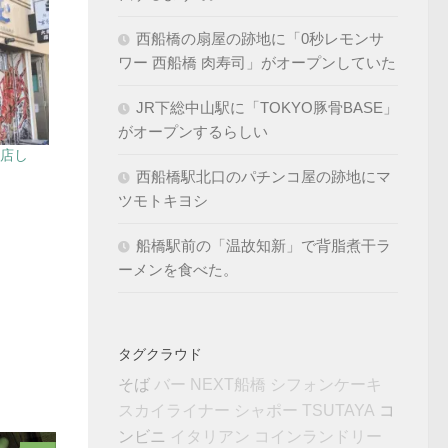
西船橋の扇屋の跡地に「0秒レモンサ
ワー 西船橋 肉寿司」がオープンしていた
JR下総中山駅に「TOKYO豚骨BASE」
がオープンするらしい
開店し
西船橋駅北口のパチンコ屋の跡地にマ
ツモトキヨシ
船橋駅前の「温故知新」で背脂煮干ラ
ーメンを食べた。
タグクラウド
そば
バー
NEXT船橋
シフォンケーキ
コ
スカイライナー
シャポー
TSUTAYA
ンビニ
イタリアン
コインランドリー